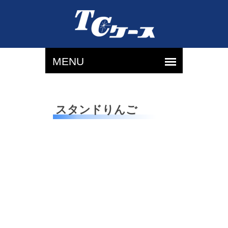
スタンドりんご
プ
ラ
ス
チ
ッ
ク
（3
色）
【内
寸】
W50
x
D40
x