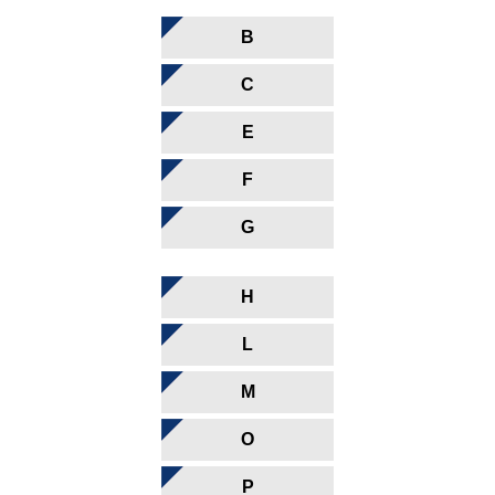
B
C
E
F
G
H
L
M
O
P