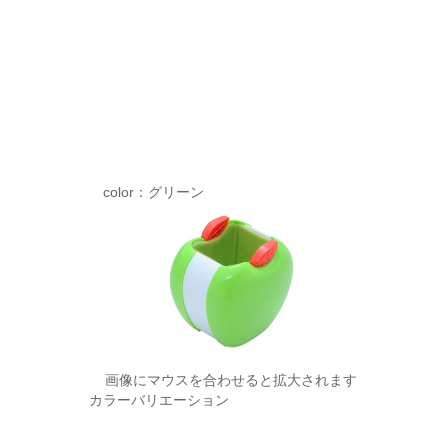
H72
【外
寸】
W88
x
D80
x
H78
color：グリーン
画像にマウスを合わせると拡大されます
カラーバリエーション