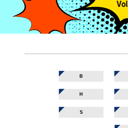
B
H
S