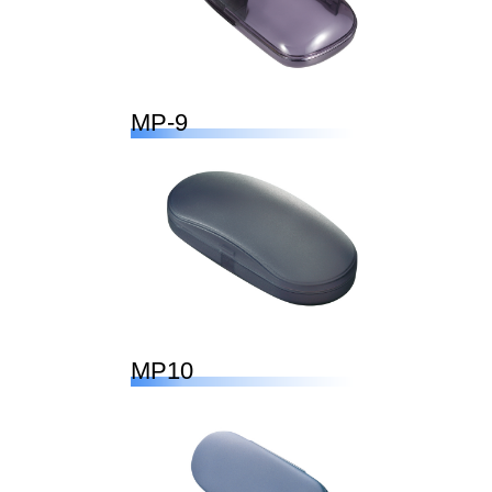
MP-9
MP10