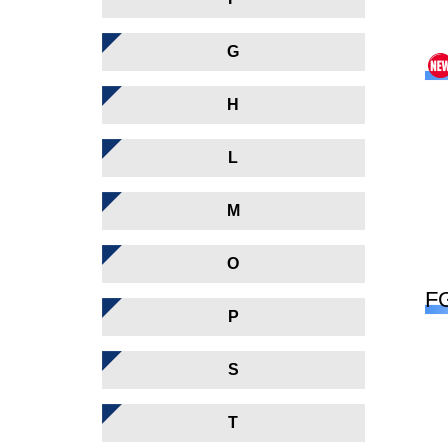
G
H
L
M
O
F
P
S
T