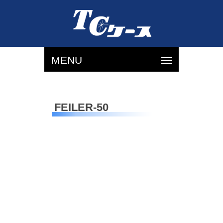
FEILER-50
ホ
ッ
ク
式
綿
（単
色）
【内
寸】
W15
x
H5
x
D2.5（c