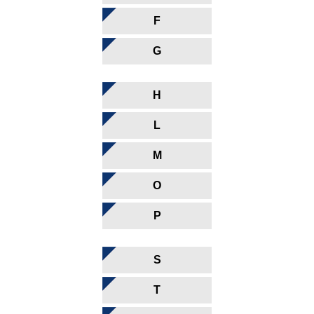
F
G
H
L
M
O
P
S
T