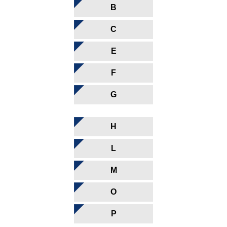
B
C
E
F
G
H
L
M
O
P