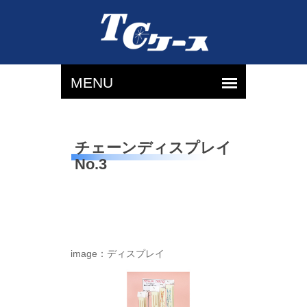
チェーンディスプレイ
（単
色）
No.3
【外
寸】
W290
x
H550
image：ディスプレイ