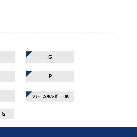
G
P
フレームホルダー・他
・他