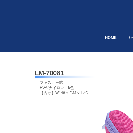
HOME
カ
LM-70081
ファスナー式
EVA/ナイロン（5色）
【内寸】W148 x D44 x H45